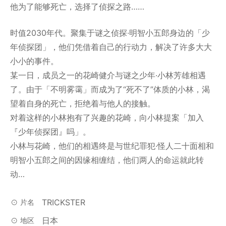
他为了能够死亡，选择了侦探之路……
时值2030年代。聚集于谜之侦探·明智小五郎身边的「少
年侦探团」，他们凭借着自己的行动力，解决了许多大大
小小的事件。
某一日，成员之一的花崎健介与谜之少年·小林芳雄相遇
了。由于「不明雾霭」而成为了“死不了”体质的小林，渴
望着自身的死亡，拒绝着与他人的接触。
对着这样的小林抱有了兴趣的花崎，向小林提案「加入
『少年侦探团』吗」。
小林与花崎，他们的相遇终是与世纪罪犯·怪人二十面相和
明智小五郎之间的因缘相缠结，他们两人的命运就此转
动…
TRICKSTER
片名
日本
地区