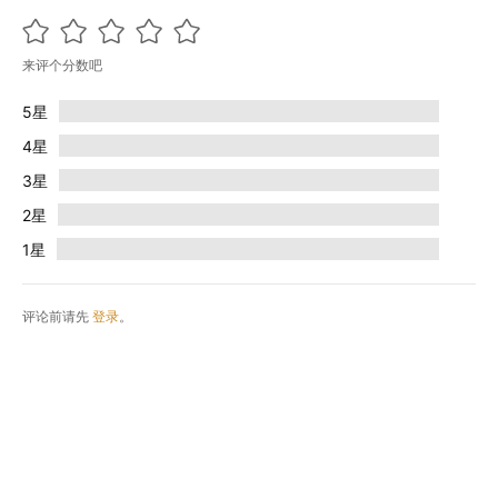
来评个分数吧
5星
4星
3星
2星
1星
评论前请先
登录
。