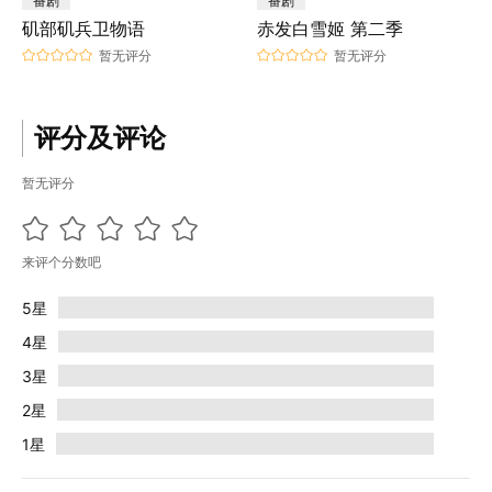
番剧
番剧
矶部矶兵卫物语
赤发白雪姬 第二季
暂无评分
暂无评分
评分及评论
暂无评分
来评个分数吧
5星
4星
3星
2星
1星