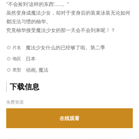
“不会捡到‘这样的东西’……。”
虽然变身成魔法少女，却对于变身后的装束泳装无论如何
都没法习惯的柚华。
究竟柚华接受魔法少女的那一天会不会到来呢！？
魔法少女什么的已经够了啦。第二季
片名
日本
地区
动画, 魔法
类型
下载信息
免费资源
在线观看