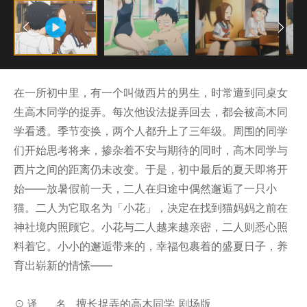
在一所初中里，有一个叫做西片的男生，时常遭到同桌女
生高木同学的捉弄。每次他设法捉弄回去，都会被高木同
学看透。季节变换，两个人都升上了三年级。周围的同学
们开始思考将来，掺杂着不安与期待的同时，高木同学与
西片之间的距离仍未改变。于是，初中最后的夏天即将开
始――放暑假前一天，二人在归途中偶然邂逅了一只小
猫。二人为它取名为「小花」，决定在找到猫妈妈之前在
神社境内照顾它。小花与二人越来越亲密，二人则悉心照
料着它。小小的邂逅带来的，幸福包裹着的盛夏日子，养
育出崭新的情愫——
擅长捉弄的高木同学 剧场版
译名