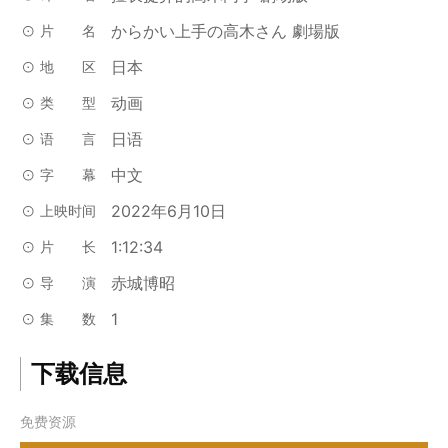
からかい上手の高木さん 劇場版
片名
日本
地区
动画
类型
日语
语言
中文
字幕
2022年6月10日
上映时间
1:12:34
片长
赤城博昭
导演
1
集数
下载信息
免费资源