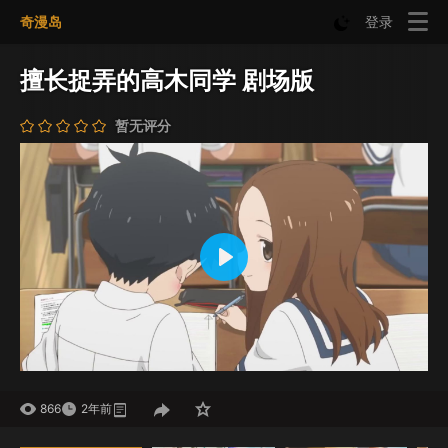
奇漫岛
登录
擅长捉弄的高木同学 剧场版
暂无评分
Play
Mute
Settings
866
2年前