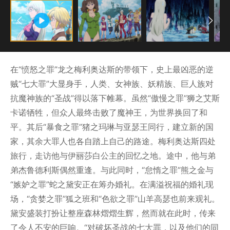
在“愤怒之罪”龙之梅利奥达斯的带领下，史上最凶恶的逆
贼“七大罪”大显身手，人类、女神族、妖精族、巨人族对
抗魔神族的“圣战”得以落下帷幕。虽然“傲慢之罪”狮之艾斯
卡诺牺牲，但众人最终击败了魔神王，为世界换回了和
平。其后“暴食之罪”猪之玛琳与亚瑟王同行，建立新的国
家，其余大罪人也各自踏上自己的路途。梅利奥达斯四处
旅行，走访他与伊丽莎白公主的回忆之地。途中，他与弟
弟杰鲁德利斯偶然重逢。与此同时，“怠惰之罪”熊之金与
“嫉妒之罪”蛇之黛安正在筹办婚礼。在满溢祝福的婚礼现
场，“贪婪之罪”狐之班和“色欲之罪”山羊高瑟也前来观礼。
黛安盛装打扮让整座森林熠熠生辉，然而就在此时，传来
了令人不安的巨响。“对破坏圣战的七大罪，以及他们的同