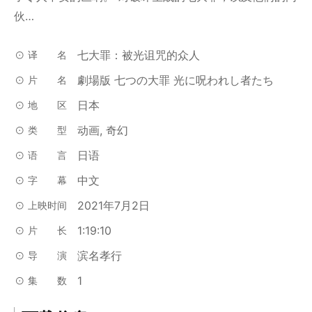
伙…
七大罪：被光诅咒的众人
译名
劇場版 七つの大罪 光に呪われし者たち
片名
日本
地区
动画, 奇幻
类型
日语
语言
中文
字幕
2021年7月2日
上映时间
1:19:10
片长
滨名孝行
导演
1
集数