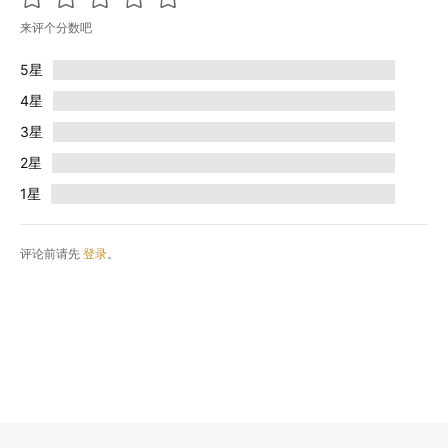
来评个分数吧
5星
4星
3星
2星
1星
评论前请先
登录
。