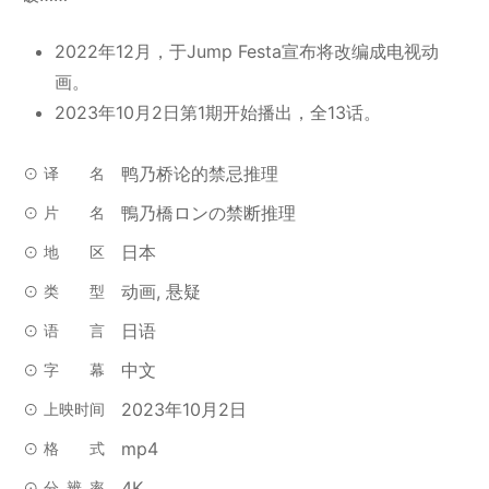
2022年12月，于Jump Festa宣布将改编成电视动
画。
2023年10月2日第1期开始播出，全13话。
鸭乃桥论的禁忌推理
译名
鴨乃橋ロンの禁断推理
片名
日本
地区
动画, 悬疑
类型
日语
语言
中文
字幕
2023年10月2日
上映时间
mp4
格式
4K
分辨率