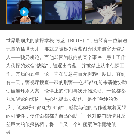
世界最顶尖的侦探学校“青蓝（BLUE）”，曾经有一位前途
无量的稀世天才，那就是被称为青蓝创办以来最富天资之
人——鸭乃桥论。而他却因为校内的某个事件，患上了作
为侦探的致命“缺陷”，被逐出青蓝，并被禁止从事侦探工
作。其后的五年，论一直在失意与百无聊赖中度日。直到
有一天，警视厅搜查一课的刑警·一色都都丸前来请他协助
侦破连环杀人案，论停止的时间再次开始流动。一色都都
丸知晓论的烦恼，热心地提出协助他，是个“单纯的傻
瓜”。论称呼都都丸为“都都”，感觉与他的合作蕴藏着无限
的可能性，便任命都都为自己的助手。这对略有隐情且反
差巨大的侦探搭档，将一个又一个神秘案件华丽地侦
破……