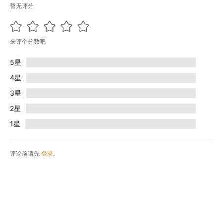
暂无评分
来评个分数吧
5星
4星
3星
2星
1星
评论前请先
登录
。