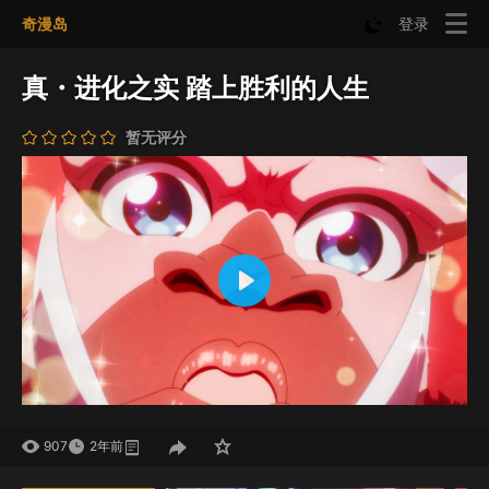
奇漫岛
登录
真・进化之实 踏上胜利的人生
暂无评分
Play
Mute
Settings
907
2年前