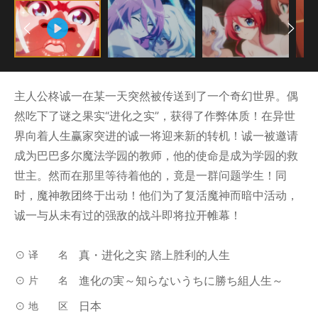
主人公柊诚一在某一天突然被传送到了一个奇幻世界。偶
然吃下了谜之果实“进化之实”，获得了作弊体质！在异世
界向着人生赢家突进的诚一将迎来新的转机！诚一被邀请
成为巴巴多尔魔法学园的教师，他的使命是成为学园的救
世主。然而在那里等待着他的，竟是一群问题学生！同
时，魔神教团终于出动！他们为了复活魔神而暗中活动，
诚一与从未有过的强敌的战斗即将拉开帷幕！
真・进化之实 踏上胜利的人生
译名
進化の実～知らないうちに勝ち組人生～
片名
日本
地区