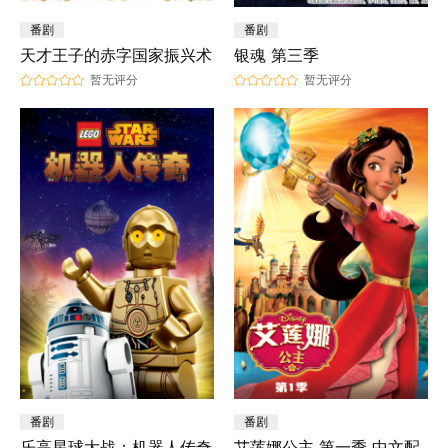
番剧
番剧
天才王子的赤字国家振兴术
银魂 第三季
暂无评分
暂无评分
番剧
番剧
乐高星球大战：机器人传奇
艾莲娜公主 第一季 中文配