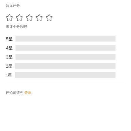
暂无评分
来评个分数吧
5星
4星
3星
2星
1星
评论前请先
登录
。