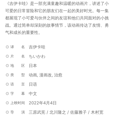
《吉伊卡哇》是一部充满童趣和温暖的动画片，讲述了小
可爱的日常冒险和它的朋友们在一起的美好时光。每一集
都展现了小可爱与伙伴之间的友谊和他们共同面对的小挑
战。通过简单却深刻的故事情节，该动画传达了友情、勇
气和成长的重要性。
吉伊卡哇
译名
ちいかわ
片名
日本
地区
动画, 漫画改, 治愈
类型
日语
语言
中文
字幕
2022年4月4日
上映时间
三原武宪 / 北川隆之 / 佐藤雅子 / 木村宽
导演