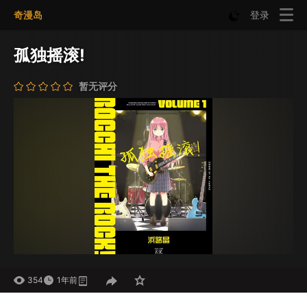
奇漫岛
登录
孤独摇滚!
暂无评分
354
1年前