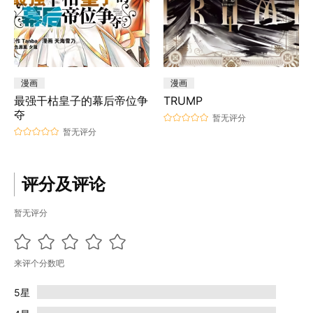
漫画
漫画
最强干枯皇子的幕后帝位争
TRUMP
夺
暂无评分
暂无评分
评分及评论
暂无评分
来评个分数吧
5星