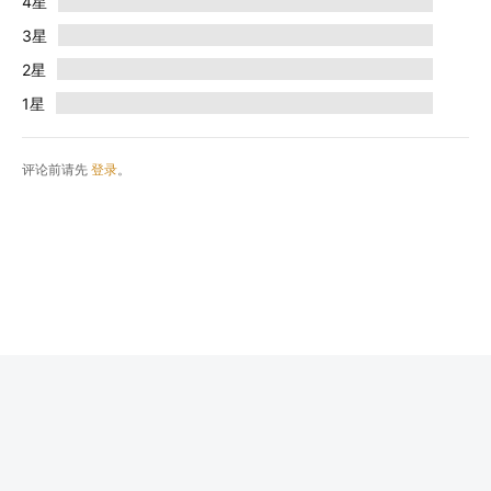
4星
3星
2星
1星
评论前请先
登录
。
© 2026
奇漫岛
版权所有
沪ICP备20018719号
首页
番剧
剧场版
漫画
资讯
移动端下载