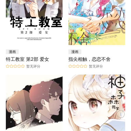
漫画
漫画
特工教室 第2部 爱女
指尖相触，恋恋不舍
暂无评分
暂无评分