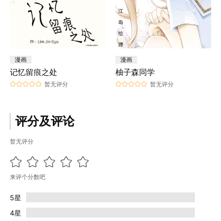
漫画
漫画
记忆留痕之处
柚子森同学
暂无评分
暂无评分
评分及评论
暂无评分
来评个分数吧
5星
4星