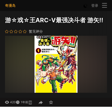
奇漫岛
登录
游☆戏☆王ARC-V最强决斗者 游矢!!
暂无评分
420
1年前