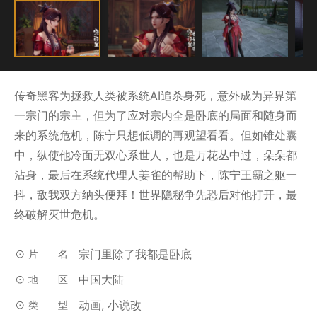
传奇黑客为拯救人类被系统AI追杀身死，意外成为异界第
一宗门的宗主，但为了应对宗内全是卧底的局面和随身而
来的系统危机，陈宁只想低调的再观望看看。但如锥处囊
中，纵使他冷面无双心系世人，也是万花丛中过，朵朵都
沾身，最后在系统代理人姜雀的帮助下，陈宁王霸之躯一
抖，敌我双方纳头便拜！世界隐秘争先恐后对他打开，最
终破解灭世危机。
宗门里除了我都是卧底
片名
中国大陆
地区
动画, 小说改
类型