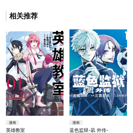
相关推荐
漫画
漫画
英雄教室
蓝色监狱-凪 外传-